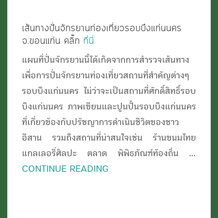
เที่ยว
บึง
เส้นทางปั่นจักรยานท่องเที่ยวรอบบึงแก่นนคร
แก่ง
จ.ขอนแก่น คลิ๊ก
ที่นี่
นคร
แผนที่ปั่นจักรยานนี้ได้เกิดจากการสำรวจเส้นทาง
ขอนแก่น
เพื่อการปั่นจักรยานท่องเที่ยวสถานที่สำคัญต่างๆ
รอบบึงแก่นนคร ไม่ว่าจะเป็นสถานที่ศักดิ์สิทธิ์รอบ
บึงแก่นนคร ภาพเขียนและปูนปั้นรอบบึงแก่นนคร
ที่เกี่ยวข้องกับปรัชญาการดำเนินชีวิตของชาว
อีสาน รวมถึงสถานที่น่าสนใจเช่น ร้านขนมไทย
แกลเลอรี่ศิลปะ ตลาด พิพิธภัณฑ์ท้องถิ่น …
CONTINUE READING