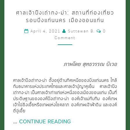
ศาล
ศาลเจ้าปึงเถ่ากง-ม่า: สถานที่ท่องเที่ยว
เจ้า
รอบบึงแก่นนคร เมืองขอนแก่น
ปึง
Comments
April 4, 2021
Suttawan B.
0
เถ่า
Comment
กง-
ม่า:
สถาน
ภาพโดย สุทธวรรณ บีเวอ
ที่
ศาลเจ้าปึงเถ่ากง-ม่า ตั้งอยู่ด้านทิศเหนือของบึงแก่นนคร ใกล้
ท่อง
กับธนาคารแห่งประเทศไทยและศาลเจ้าปู่ญาคูเย็น ศาลเจ้าปึง
เที่ยว
เถ่ากง-ม่า เป็นศาลเจ้าเก่าแก่แห่งหนึ่งของเมืองขอนแก่น เป็นที่
ประดิษฐานขององค์ปึงเถ่ากง-ม่า องค์เจ้าแม่ทับทิม องค์เทพ
รอบ
เจ้าไฉ่ชิงเอี๊ยหรือเทพแห่งโชคลาภ องค์เทพเจ้าฟ้าดิน และองค์
บึง
ตี่จู่เอี๊ย
แก่น
…
CONTINUE READING
นคร