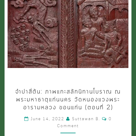
จำปา
จำปาสี่ต้น: ภาพแกะสลักนิทานโบราณ ณ
สี่
พระมหาธาตุแก่นนคร วัดหนองแวงพระ
ต้น:
อารามหลวง ขอนแก่น (ตอนที่ 2)
ภาพ
Comments
June 14, 2022
Suttawan B.
0
แกะ
Comment
สลัก