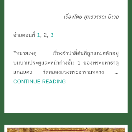
นิทาน
เรื่องโดย สุทธวรรณ บีเวอ
โบราณ
ณ
อ่านตอนที่
1
, 2,
3
พระ
มหาธาตุ
*หมายเหตุ เรื่องจำปาสี่ต้นที่ถูกแกะสลักอยู่
แก่น
บนบานประตูและหน้าต่างชั้น 1 ของพระมหาธาตุ
นคร
แก่นนคร วัดหนองแวงพระอารามหลวง …
วัด
CONTINUE READING
หนอง
แวง
พระ
อาราม
หลวง
ขอนแก่น