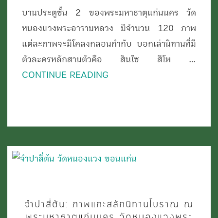
บานประตูชั้น 2 ของพระมหาธาตุแก่นนคร วัด
บาน
หนองแวงพระอารามหลวง มีจำนวน 120 ภาพ
ประตู
แต่ละภาพจะมีโคลงกลอนกำกับ บอกเล่านิทานที่มี
หน้าต่าง
ตัวละครหลักสามตัวคือ สินไซ สีโห …
ณ
CONTINUE READING
พระ
มหาธาตุ
แก่น
นคร
วัด
หนอง
แวง
พระ
จำปา
อาราม
จำปาสี่ต้น: ภาพแกะสลักนิทานโบราณ ณ
สี่
พระมหาธาตุแก่นนคร วัดหนองแวงพระ
หลวง