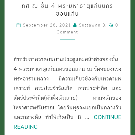
พระพุทธ
ทิศ ณ ชั้น 4 พระมหาธาตุแก่นนคร
ขอนแก่น
รูป
ประจำ
Comment
September 28, 2021
Suttawan B.
0
Comment
วัน
เกิด
เทพ
สำหรับภาพวาดบนบานประตูและหน้าต่างของชั้น
นพ
4 พระมหาธาตุแก่นนครขอนแก่น ณ วัดหนองแวง
เคราะห์
พระอารามหลวง มีความเกี่ยวข้องกับเทวดานพ
เทพ
เคราะห์ พระประจำวันเกิด เทพประจำทิศ และ
ประจำ
สัตว์ประจำทิศ(ตัวผึ้งตัวเสวย) ตามหลักของ
ทิศ
โหราศาสตร์โบราณ โดยวันพุธจะแยกเป็นกลางวัน
และ
และกลางคืน ทำให้เกิดเป็น 8 …
CONTINUE
สัตว์
READING
ประจำ