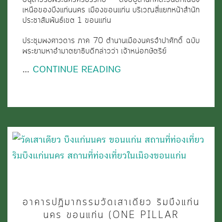
(PRA
เหนือของบึงแก่นนคร เมืองขอนแก่น บริเวณสี่แยกหน้าสำนัก
ประชาสัมพันธ์เขต 1 ขอนแก่น
NAKHON
SRI
ประชุมพงศาวดาร ภาค 70 ตำนานเมืองนครจำปาศักดิ์ ฉบับ
พระยามหาอำมาตยาธิบดีกล่าวว่า เจ้าหน่อกษัตริย์
BORIRAK
…
CONTINUE READING
MONUMENT,
KHON
KAEN)
อาคาร
อาคารปฏิมากรรมวัดเสาเดียว ริมบึงแก่น
ปฏิมากร
นคร ขอนแก่น (ONE PILLAR