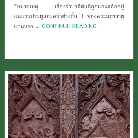
แก่น
*หมายเหตุ เรื่องจำปาสี่ต้นที่ถูกแกะสลักอยู่
นคร
บนบานประตูและหน้าต่างชั้น 1 ของพระมหาธาตุ
วัด
แก่นนคร …
CONTINUE READING
หนอง
แวง
พระ
อาราม
หลวง
ขอนแก่น
(ตอน
ที่
3
ตอน
จบ)