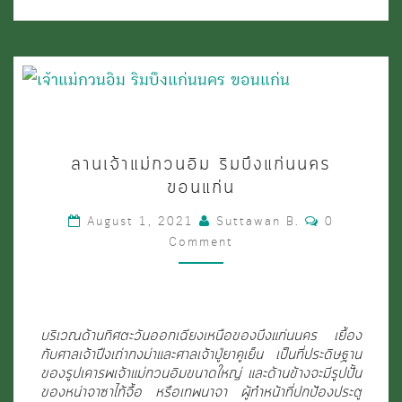
พระ
อาราม
หลวง
ขอนแก่น
(ตอน
ลาน
ที่
ลานเจ้าแม่กวนอิม ริมบึงแก่นนคร
เจ้า
ขอนแก่น
1)
แม่
Comments
August 1, 2021
Suttawan B.
0
กวน
Comment
อิม
ริม
บึง
บริเวณด้านทิศตะวันออกเฉียงเหนือของบึงแก่นนคร เยื้อง
แก่น
กับศาลเจ้าปึงเถ่ากงม่าและศาลเจ้าปู่ยาคูเย็น เป็นที่ประดิษฐาน
ของรูปเคารพเจ้าแม่กวนอิมขนาดใหญ่ และด้านข้างจะมีรูปปั้น
นคร
ของหน่าจาซาไท้จื้อ หรือเทพนาจา ผู้ทำหน้าที่ปกป้องประตู