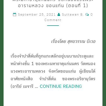
ต้น:
อารามหลวง ขอนแก่น (ตอนที่ 1)
ขอนแก่น
ภาพ
Comment
September 25, 2021
Suttawan B.
0
แกะ
Comment
สลัก
นิทาน
เรื่องโดย สุทธวรรณ บีเวอ
โบราณ
ณ
เรื่องจำปาสี่ต้นที่ถูกแกะสลักอยู่บนบานประตูและ
พระ
หน้าต่างชั้น 1 ของพระมหาธาตุแก่นนคร วัดหนอง
มหาธาตุ
แวงพระอารามหลวง จังหวัดขอนแก่น ผู้เขียนได้
แก่น
อาศัยหนังสือ จำปาสี่ต้น ของพระอริยานุวัตร
นคร
(อารีย์ เมจารี …
CONTINUE READING
วัด
หนอง
แวง