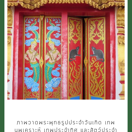
(ตอน
ที่
2)
ภาพ
ภาพวาดพระพุทธรูปประจำวันเกิด เทพ
วาด
นพเคราะห์ เทพประจำทิศ และสัตว์ประจำ