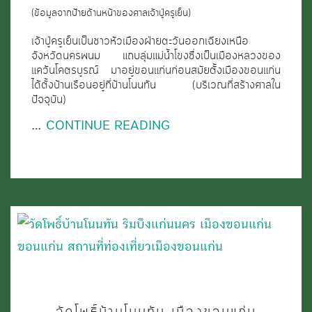
(ข้อมูลจากป้ายด้านหน้าของศาลเจ้าปู่ครูเย็น)
นคร
เมือง
เจ้าปู่ครูเย็นเป็นชาวหัวเมืองฝ่ายตะวันออกเฉียงเหนือ
จังหวัดนครพนม แถบลุ่มแม่น้ำโขงซึ่งเป็นเมืองหลวงของ
ขอนแก่น
แคว้นโคตรบูรณ์ มาอยู่ขอนแก่นก่อนสมัยตั้งเมืองขอนแก่น
จังหวัด
ได้ตั้งบ้านเรือนอยู่ที่บ้านโนนทัน (บริเวณที่สร้างศาลใน
ปัจจุบัน)
ขอนแก่น
…
CONTINUE READING
วัด
วัดโพธิ์บ้านโนนทัน เมืองขอนแก่น