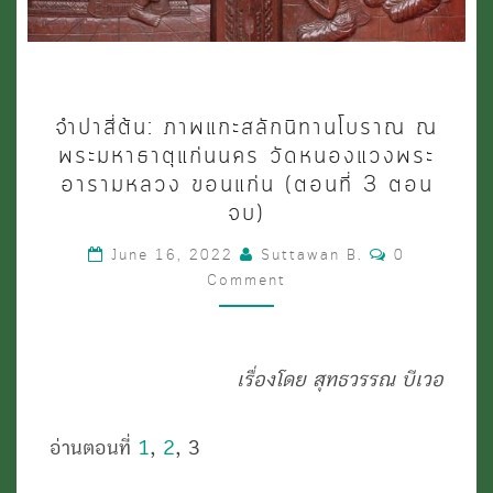
จำปา
จำปาสี่ต้น: ภาพแกะสลักนิทานโบราณ ณ
สี่
พระมหาธาตุแก่นนคร วัดหนองแวงพระ
ต้น:
อารามหลวง ขอนแก่น (ตอนที่ 3 ตอน
จบ)
ภาพ
แกะ
Comments
June 16, 2022
Suttawan B.
0
Comment
สลัก
นิทาน
โบราณ
เรื่องโดย สุทธวรรณ บีเวอ
ณ
พระ
อ่านตอนที่
1
,
2
, 3
มหาธาตุ