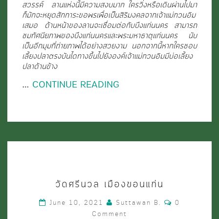
ขอนแก่น
สวรรค์ ลานแห่งนี้มีความสงบมาก ใครวิ่งหรือเดินผ่านไปมา
ก็มักจะหยุดสักการะขอพรเพื่อเป็นสิริมงคลจากเจ้าแม่กวนอิม
เสมอ ด้านหน้าของลานจะเชื่อมต่อกับบึงแก่นนคร สามารถ
ชมทัศนียภาพของบึงแก่นนครและพระมหาธาตุแก่นนคร นับ
เป็นอีกมุมที่ถ่ายภาพได้อย่างสวยงาม นอกจากนี้หากใครชอบ
เลี้ยงปลาตรงบันไดทางขึ้นไปยังองค์เจ้าแม่กวนอิมมีบ่อเลี้ยง
ปลาด้านข้าง
…
CONTINUE READING
วัด
วัดศรีนวล เมืองขอนแก่น
ศรีนวล
Comments
June 10, 2021
Suttawan B.
0
เมือง
Comment