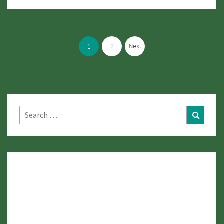
KAEN):
ประวัติศาสตร์
Posts
และ
pagination
2
Next
1
การ
ท่อง
เที่ยว
ริม
Search
Search
บึง
for:
แก่น
นคร
เมือง
ขอนแก่น