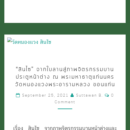
ทิศ
ณ
ชั้น
4
พระ
มหาธาตุ
แก่น
“สิน
“สินไซ” จากใบลานสู่ภาพจิตรกรรมบาน
นคร
ไซ”
ประตูหน้าต่าง ณ พระมหาธาตุแก่นนคร
ขอนแก่น
จาก
วัดหนองแวงพระอารามหลวง ขอนแก่น
ใบ
Comment
September 25, 2021
Suttawan B.
0
ลาน
Comment
สู่
ภาพ
เรื่อง สินไซ จากภาพจิตรกรรมบานหน้าต่างและ
จิตรกรรม