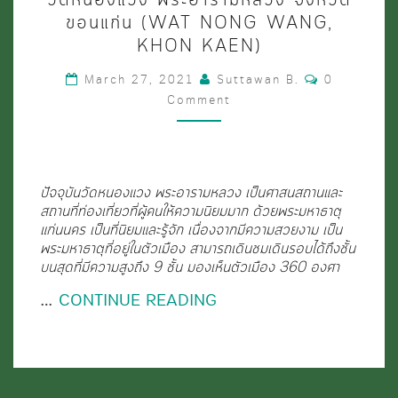
หนอง
ขอนแก่น (WAT NONG WANG,
แวง
KHON KAEN)
พระ
Comments
March 27, 2021
Suttawan B.
0
อาราม
Comment
หลวง
จังหวัด
ขอนแก่น
ปัจจุบันวัดหนองแวง พระอารามหลวง เป็นศาสนสถานและ
สถานที่ท่องเที่ยวที่ผู้คนให้ความนิยมมาก ด้วยพระมหาธาตุ
(WAT
แก่นนคร เป็นที่นิยมและรู้จัก เนื่องจากมีความสวยงาม เป็น
NONG
พระมหาธาตุที่อยู่ในตัวเมือง สามารถเดินชมเดินรอบได้ถึงชั้น
บนสุดที่มีความสูงถึง 9 ชั้น มองเห็นตัวเมือง 360 องศา
WANG,
KHON
…
CONTINUE READING
KAEN)