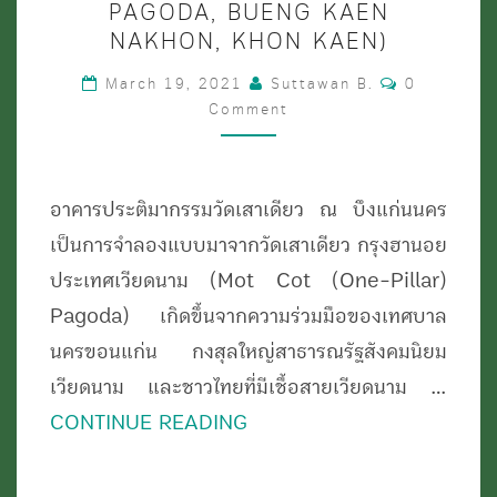
รม
PAGODA, BUENG KAEN
NAKHON, KHON KAEN)
วัด
เสา
Comments
March 19, 2021
Suttawan B.
0
Comment
เดียว
ริม
บึง
อาคารประติมากรรมวัดเสาเดียว ณ บึงแก่นนคร
แก่น
เป็นการจำลองแบบมาจากวัดเสาเดียว กรุงฮานอย
นคร
ประเทศเวียดนาม (Mot Cot (One-Pillar)
ขอนแก่น
Pagoda) เกิดขึ้นจากความร่วมมือของเทศบาล
(ONE
นครขอนแก่น กงสุลใหญ่สาธารณรัฐสังคมนิยม
PILLAR
เวียดนาม และชาวไทยที่มีเชื้อสายเวียดนาม …
PAGODA,
CONTINUE READING
BUENG
KAEN