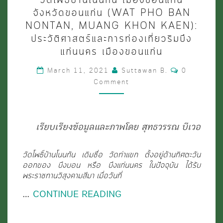
โพธิ์
จังหวัดขอนแก่น (WAT PHO BAN
บ้าน
NONTAN, MUANG KHON KAEN):
ประวัติศาสตร์และการท่องเที่ยวริมบึง
โนน
แก่นนคร เมืองขอนแก่น
ทัน
Comments
เมือง
March 11, 2021
Suttawan B.
0
Comment
ขอนแก่น
จังหวัด
ขอนแก่น
เรียบเรียงข้อมูลและภาพโดย สุทธวรรณ บีเวอ
(WAT
PHO
วัดโพธิ์บ้านโนนทัน เดิมชื่อ วัดท่าแขก ตั้งอยู่ด้านทิศตะวัน
ออกของ บึงบอน หรือ บึงแก่นนคร ในปัจจุบัน ได้รับ
BAN
พระราชทานวิสุงคามสีมา เมื่อวันที่
NONTAN,
…
CONTINUE READING
MUANG
KHON