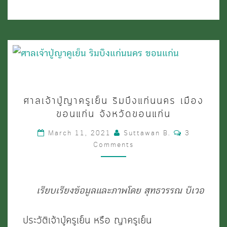
NAKHON,
KHON
KAEN)
ศาล
ศาลเจ้าปู่ญาครูเย็น ริมบึงแก่นนคร เมือง
เจ้า
ขอนแก่น จังหวัดขอนแก่น
ปู่
Comments
March 11, 2021
Suttawan B.
3
ญา
Comments
ครู
เย็น
ริม
เรียบเรียงข้อมูลและภาพโดย สุทธวรรณ บีเวอ
บึง
ประวัติเจ้าปู่ครูเย็น หรือ ญาครูเย็น
แก่น