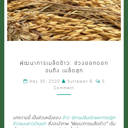
พัฒนาการ
พัฒนาการเมล็ดข้าว: ช่วงออกดอก
เมล็ด
จนถึง เมล็ดสุก
ข้าว:
Comments
May 30, 2020
Suttawan B.
0
ช่วง
Comment
ออกดอก
จนถึง
เมล็ด
บทความนี้ เป็นส่วนหนึ่งของ
ข้าว: นิทานปรัมปราและการปลูก
สุก
ข้าวแบบชาวบ้านเล่า
ซึ่งจะนำภาพ “พัฒนาการเมล็ดข้าว” เริ่ม