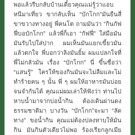
พอแล้วรีบกลับบ้านเดี๋ยวคุณแม่รู้ว่าแอบ
หนีมาเที่ยว ขากลับเห็น “บักโกก”มันยืนสี่
ขาขวางทางอยู่ พี่คนโต ถามมันว่า “กินกัฟ
ฟี่บอบักโกก” แล้วพี่ก็เอา “กัฟฟี่” ใส่มือมัน
มันรับไปใส่ปาก ผมเห็นมันแยกเขี้ยวมัน
แล้วตกใจ พี่บอกว่าลิงมันยิ้ม ผมแปลกใจที่
พี่ไม่กลัวมัน เรื่อง “บักโกก” นี่ ขึ้นชื่อว่า
“แสนรู้” ใครให้ของกินมันจะไม่ลืมและไม่
ทำร้ายคน ๆ นั้น พี่ ๆ ผมให้อาหารมันบ่อย
จนจำกันได้ คุณแม่ผมเล่าให้ฟังว่า ท่านไป
หาบน้ำมาจากบ่อน้ำกิน ต้องเดินผ่านดง
ธรรมชาติมา บางวัน “บักโกก”จะมา “ลัด
ทาง” ขอน้ำกิน คุณแม่ต้องปลงหาบให้มัน
กิน มันกินตัวเดียวไม่พอ ร้องเรียกลูกเมีย