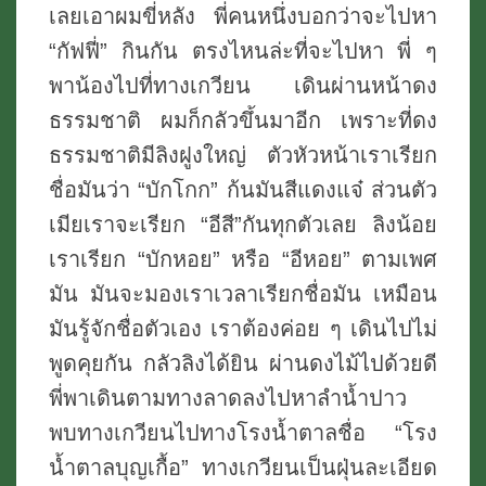
เลยเอาผมขี่หลัง พี่คนหนึ่งบอกว่าจะไปหา
“กัฟฟี่” กินกัน ตรงไหนล่ะที่จะไปหา พี่ ๆ
พาน้องไปที่ทางเกวียน เดินผ่านหน้าดง
ธรรมชาติ ผมก็กลัวขึ้นมาอีก เพราะที่ดง
ธรรมชาติมีลิงฝูงใหญ่ ตัวหัวหน้าเราเรียก
ชื่อมันว่า “บักโกก” ก้นมันสีแดงแจ๋ ส่วนตัว
เมียเราจะเรียก “อีสี”กันทุกตัวเลย ลิงน้อย
เราเรียก “บักหอย” หรือ “อีหอย” ตามเพศ
มัน มันจะมองเราเวลาเรียกชื่อมัน เหมือน
มันรู้จักชื่อตัวเอง เราต้องค่อย ๆ เดินไปไม่
พูดคุยกัน กลัวลิงได้ยิน ผ่านดงไม้ไปด้วยดี
พี่พาเดินตามทางลาดลงไปหาลำน้ำปาว
พบทางเกวียนไปทางโรงน้ำตาลชื่อ “โรง
น้ำตาลบุญเกื้อ” ทางเกวียนเป็นฝุ่นละเอียด