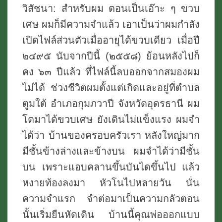
และ
วิสัชนา: สำหรับผม ตอนเป็นเอ๊าะ ๆ ขวบ
ลิง
เศษ ผมก็มีความจำแล้ว เอาเป็นว่าผมกำลัง
กุมภวาปี
เปิดไฟล์ส่วนตัวเมื่ออายุได้ขวบเดียว เมื่อปี
๒๔๙๕ นับจากปีนี้ (๒๕๕๘) ย้อนหลังไปก็
คง ๖๓ ปีแล้ว ที่ไฟล์นี้ลบออกจากสมองผม
ไม่ได้ ช่วงชีวิตผมตั้งแต่เกิดและอยู่ที่ตำบล
ตูมใต้ อำเภอกุมภวาปี จังหวัดอุดรธานี ผม
โตมาได้ขวบเศษ ยังเดินไม่แข็งแรง ผมจำ
ได้ว่า บ้านของครอบครัวเรา หลังใหญ่มาก
มีชั้นข้างล่างและข้างบน ผมจำได้ว่ามีชั้น
บน เพราะแอบคลานขึ้นบันไดขึ้นไป แล้ว
หงายท้องลงมา หัวโนไปหลายวัน นั่น
ความจำแรก จำต่อมาเป็นความกลัวตอน
นั้นเริ่มยืนหัดเดิน บ้านนี้คุณพ่อออกแบบ