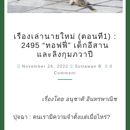
เรื่อง
เรื่องเล่านายใหม่ (ตอนที่1) :
เล่า
2495 “ทอฟฟี่” เด็กอีสาน
นาย
และลิงกุมภวาปี
ใหม่
Comment
November 26, 2022
Suttawan B.
0
(ตอน
Comment
ที่1)
:
2495
เรื่องโดย อนุชาติ อินทรพาณิช
“ทอฟฟี่”
เด็ก
ปุจฉา : คนเรามีความจำตั้งแต่เมื่อไหร่?
อีสาน