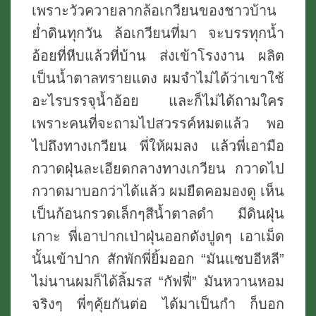
เพราะวัวควายลากล้อเกวียนของชาวบ้าน
ย่ำดินทุกวัน ล้อเกวียนที่มา จะบรรทุกน้ำ
อ้อยที่หีบแล้วที่บ้าน ส่งเข้าโรงงาน ผลิต
เป็นน้ำตาลทรายแดง ผมจำไม่ได้ว่าเขาใช้
อะไรบรรจุน้ำอ้อย และก็ไม่ได้ถามใคร
เพราะคนที่จะถามไปสวรรค์หมดแล้ว พอ
ไปถึงทางเกวียน พี่ให้ผมลง แล้วพี่เอามือ
กวาดฝุ่นละเอียดกลางทางเกวียน กวาดไป
กวาดมาบอกว่าได้แล้ว ผมยืดคอมองดู เห็น
เป็นก้อนกรวดเล็กๆสีน้ำตาลดำ มีดินฝุ่น
เกาะ พี่เอาปากเป่าฝุ่นออกดังปูดๆ เอาเม็ด
นั้นเข้าปาก สักพักพี่ยิ้มออก “มันแซบอีหลี”
ไม่นานผมก็ได้ลิ้มรส “กัฟฟี่” มันหวานหอม
จริงๆ พี่ๆคุ้ยกันต่อ ได้มาเป็นกำ ก็บอก