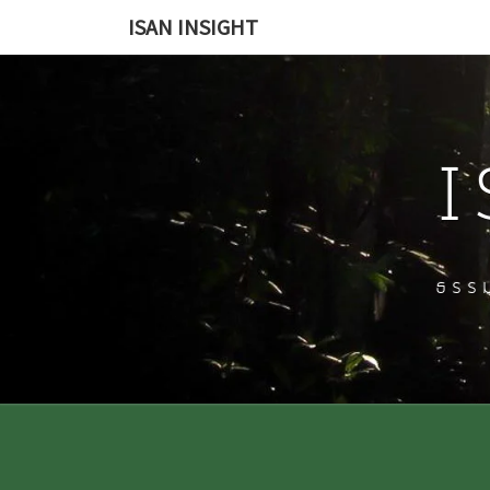
Skip
ISAN INSIGHT
to
content
I
ธรรม