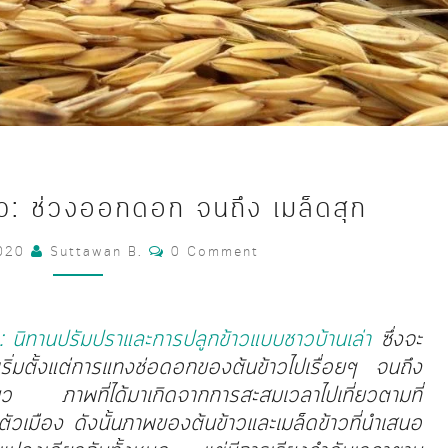
พัฒนาการ
ว: ช่วงออกดอก จนถึง เมล็ดสุก
เมล็ด
Comments
ข้าว:
2020
Suttawan B.
0 Comment
ช่วง
ออกดอก
ว: นิทานปรัมปราและการปลูกข้าวแบบชาวบ้านเล่า
ซึ่งจะ
จนถึง
่มตั้งแต่การแทงช่อดอกของต้นข้าวไปเรื่อยๆ จนถึง
เมล็ด
ยว ภาพที่ได้มาเกิดจากการสะสมเวลาไปเที่ยวตามที่
สุก
ากตัวเมือง ดังนั้นภาพของต้นข้าวและเมล็ดข้าวที่นำเสนอ