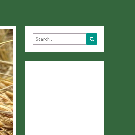
Search
Search
for: