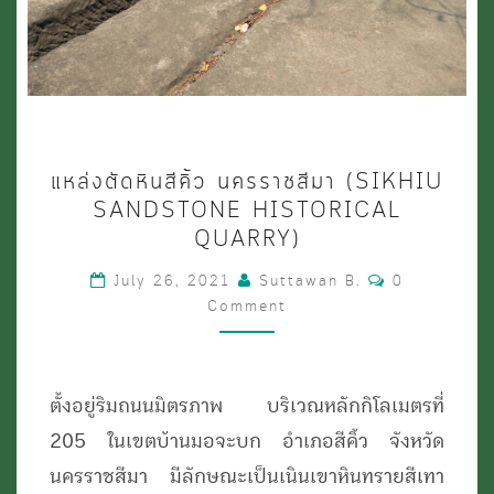
แหล่ง
แหล่งตัดหินสีคิ้ว นครราชสีมา (SIKHIU
ตัด
SANDSTONE HISTORICAL
หิน
QUARRY)
สีคิ้ว
Comments
July 26, 2021
Suttawan B.
0
นครราชสีมา
Comment
(SIKHIU
SANDSTONE
ตั้งอยู่ริมถนนมิตรภาพ บริเวณหลักกิโลเมตรที่
HISTORICAL
205 ในเขตบ้านมอจะบก อำเภอสีคิ้ว จังหวัด
QUARRY)
นครราชสีมา มีลักษณะเป็นเนินเขาหินทรายสีเทา