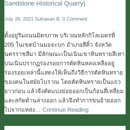
Sandstone Historical Quarry)
ตัด
หิน
Comments
July 26, 2021
Suttawan B.
0 Comment
สีคิ้ว
นครราชสีมา
ตั้งอยู่ริมถนนมิตรภาพ บริเวณหลักกิโลเมตรที่
(Sikhiu
205 ในเขตบ้านมอจะบก อำเภอสีคิ้ว จังหวัด
Sandstone
นครราชสีมา มีลักษณะเป็นเนินเขาหินทรายสีเทา
Historical
บนเนินปรากฏร่องรอยการตัดหินหลงเหลืออยู่
Quarry)
ร่องรอยเหล่านี้แสดงให้เห็นถึงวิธีการตัดหินทราย
ของคนในสมัยโบราณ โดยตัดหินทรายเป็นแถว
ยาวก่อน แล้วจึงตัดแบ่งย่อยออกเป็นก้อนสี่เหลี่ยม
และสกัดด้านล่างออก แล้วจึงทำการขนย้ายออก
ไปจากแหล่ง…
Continue Reading