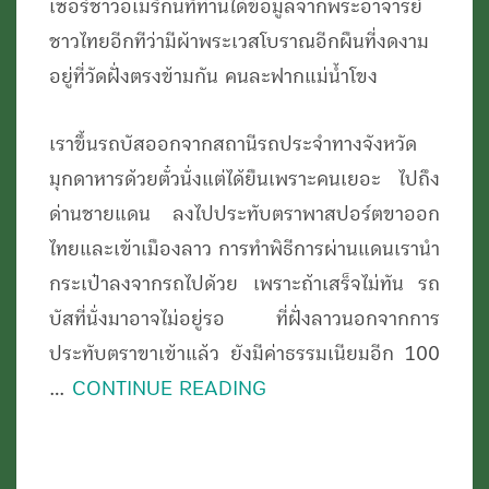
ท่า
เซอร์ชาวอเมริกันที่ท่านได้ข้อมูลจากพระอาจารย์
ซะโน
ชาวไทยอีกทีว่ามีผ้าพระเวสโบราณอีกผืนที่งดงาม
สปป.ลาว
อยู่ที่วัดฝั่งตรงข้ามกัน คนละฟากแม่น้ำโขง
เราขึ้นรถบัสออกจากสถานีรถประจำทางจังหวัด
มุกดาหารด้วยตั๋วนั่งแต่ได้ยืนเพราะคนเยอะ ไปถึง
ด่านชายแดน ลงไปประทับตราพาสปอร์ตขาออก
ไทยและเข้าเมืองลาว การทำพิธีการผ่านแดนเรานำ
กระเป๋าลงจากรถไปด้วย เพราะถ้าเสร็จไม่ทัน รถ
บัสที่นั่งมาอาจไม่อยู่รอ ที่ฝั่งลาวนอกจากการ
ประทับตราขาเข้าแล้ว ยังมีค่าธรรมเนียมอีก 100
…
CONTINUE READING