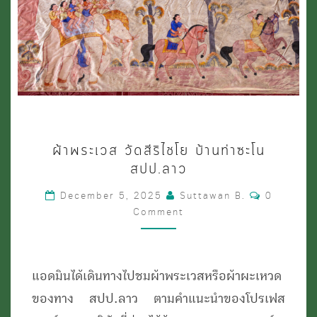
ผ้า
ผ้าพระเวส วัดสีริไชโย บ้านท่าซะโน
พระ
สปป.ลาว
เวส
Comments
December 5, 2025
Suttawan B.
0
วัด
Comment
สี
ริ
ไชโย
แอดมินได้เดินทางไปชมผ้าพระเวสหรือผ้าผะเหวด
บ้าน
ของทาง สปป.ลาว ตามคำแนะนำของโปรเฟส