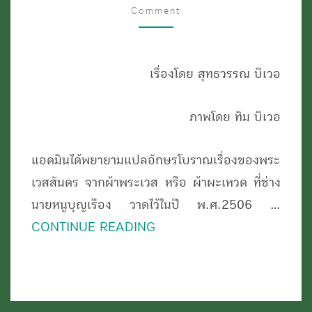
(ผ้า
Comment
ผะ
เหวด)
ของ
เรื่องโดย สุทธวรรณ บีเวอ
นาย
หนู
ภาพโดย ทิม บีเวอ
บุญ
แอดมินได้พยายามแปลอักษรโบราณเรื่องของพระ
เรือง
เวสสันดร จากผ้าพระเวส หรือ ผ้าผะเหวด ที่ช่าง
พ.ศ.2506
นายหนูบุญเรือง วาดไว้ในปี พ.ศ.2506 …
วัด
CONTINUE READING
ศรี
เจริญ
มุกดาหาร