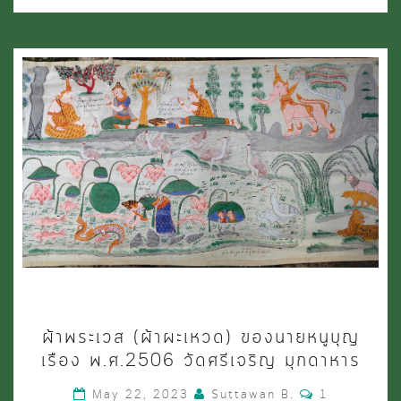
ผ้า
ผ้าพระเวส (ผ้าผะเหวด) ของนายหนูบุญ
พระ
เรือง พ.ศ.2506 วัดศรีเจริญ มุกดาหาร
เวส
Comments
May 22, 2023
Suttawan B.
1