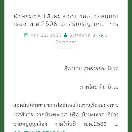
ผ้า
ผ้าพระเวส (ผ้าผะเหวด) ของนายหนูบุญ
พระ
เรือง พ.ศ.2506 วัดศรีเจริญ มุกดาหาร
เวส
Comments
May 22, 2023
Suttawan B.
1
(ผ้า
Comment
ผะ
เหวด)
ของ
เรื่องโดย สุทธวรรณ บีเวอ
นาย
หนู
ภาพโดย ทิม บีเวอ
บุญ
แอดมินได้พยายามแปลอักษรโบราณเรื่องของพระ
เรือง
เวสสันดร จากผ้าพระเวส หรือ ผ้าผะเหวด ที่ช่าง
พ.ศ.2506
นายหนูบุญเรือง วาดไว้ในปี พ.ศ.2506 …
วัด