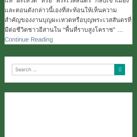
ที่ราบสูง
แห่ “ผะเหวด” หรือ “พระเวสสันดร” กลับเข้าเมือง
โคราช
และตอนดังกล่าวนี้เองที่สะท้อนให้เห็นความ
ณ
สำคัญของงานบุญผะเหวดหรือบุญพระเวสสันดรที่
วัด
มีต่อชีวิตชาวอีสานใน “พื้นที่ราบสูงโคราช” …
บ้าน
Continue Reading
ลาน
ขอนแก่น
Search
Search
for: