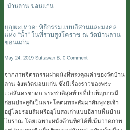
มุกดาหาร
บุญผะเหวด: พิธีกรรมแบบอีสานและมงคล
บุญ
แห่ง “น้ำ” ในที่ราบสูงโคราช ณ วัดบ้านลาน
ผะ
ขอนแก่น
เหวด:
พิธีกรรม
Comments
May 24, 2019
Suttawan B.
0 Comment
แบบ
อีสาน
จากภาพจิตรกรรมฝาผนังที่ทรงคุณค่าของวัดบ้าน
และ
ลาน จังหวัดขอนแก่น ซึ่งมีเรื่องราวของพระ
มงคล
เวสสันดรชาดก พระชาติสุดท้ายที่บำเพ็ญบารมี
แห่ง
ก่อนประสูติเป็นพระโคตมพระสัมมาสัมพุทธเจ้า
“น้ำ”
อยู่โดยรอบสิมหรืออุโบสถเก่าแบบอีสานพื้นบ้าน
ใน
โบราณ โดยเฉพาะผนังด้านทิศใต้ที่เน้นวาดภาพ