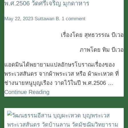
พ.ศ.2506 วัดศรีเจริญ มุกดาหาร
พระ
เวส
Comments
May 22, 2023
Suttawan B.
1 comment
(ผ้า
ผะ
เรื่องโดย สุทธวรรณ บีเวอ
เหวด)
ภาพโดย ทิม บีเวอ
ของ
นาย
แอดมินได้พยายามแปลอักษรโบราณเรื่องของ
หนู
พระเวสสันดร จากผ้าพระเวส หรือ ผ้าผะเหวด ที่
บุญ
ช่างนายหนูบุญเรือง วาดไว้ในปี พ.ศ.2506 …
เรือง
Continue Reading
พ.ศ.2506
วัด
ศรี
เจริญ