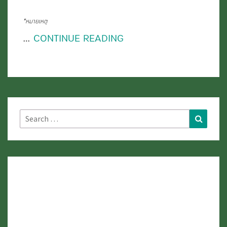
แก่น
*หมายเหตุ
นคร
…
CONTINUE READING
วัด
หนอง
แวง
พระ
อาราม
Search
Search
หลวง
for: