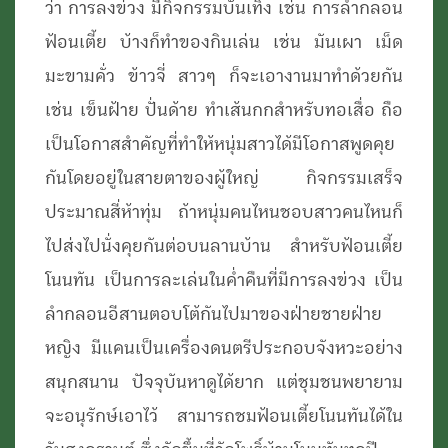
ว่า การลงข่วง มีกิจกรรมบันเทิง เช่น การลำกลอน
ฟ้อนเตี้ย บ้างก็ทำของกินเล่น เช่น มันเผา เม็ด
มะขามคั่ว ข้าวจี่ สาวๆ ก็จะเอางานมาทำด้วยกัน
เช่น เข็นฝ้าย ปั่นด้าย ทำเส้นกกสำหรับทอเสื่อ ถือ
เป็นโอกาสสำคัญที่ทำให้หนุ่มสาวได้มีโอกาสพูดคุย
กันโดยอยู่ในสายตาของผู้ใหญ่ กิจกรรมเสร็จ
ประมาณสี่ห้าทุ่ม ถ้าหนุ่มคนไหนชอบสาวคนไหนก็
ไปส่งไปนั่งคุยกันต่อบนลานบ้าน สำหรับฟ้อนเตี้ย
โนนทัน เป็นการละเล่นในค่ำคืนที่มีการลงข่วง เป็น
ลำกลอนอีสานตอบโต้กันไปมาของฝ่ายชายฝ่าย
หญิง มีแคนเป็นเครื่องดนตรีประกอบจังหวะอย่าง
สนุกสนาน ปัจจุบันหาดูได้ยาก แต่ชุมชนพยายาม
จะอนุรักษ์เอาไว้ สามารถชมฟ้อนเตี้ยโนนทันได้ใน