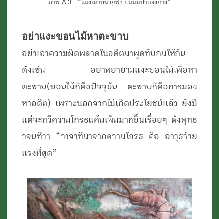
ภาพ A 3 “แมงเม่าบินอยู่ฟ้า บ่มีม้มปากอึ่งยาง”
อย่าแงะขอนไม้หาตะขาบ
อย่าเอาความผิดพลาดในอดีตมาพูดทับถมให้กัน
ดั่งเช่น อย่าพยายามแงะขอนไม้เพื่อหา
ตะขาบ(ขอนไม้ก็คือปัจจุบัน ตะขาบก็คือการมอง
หาอดีต) เพราะนอกจากไม่เกิดประโยชน์แล้ว ยังมี
แต่จะทวีความโกรธแค้นเพิ่มมากขึ้นเรื่อยๆ ดังพุทธ
วจนที่ว่า “วาจาที่มาจากความโกรธ คือ อาวุธร้าย
แรงที่สุด”