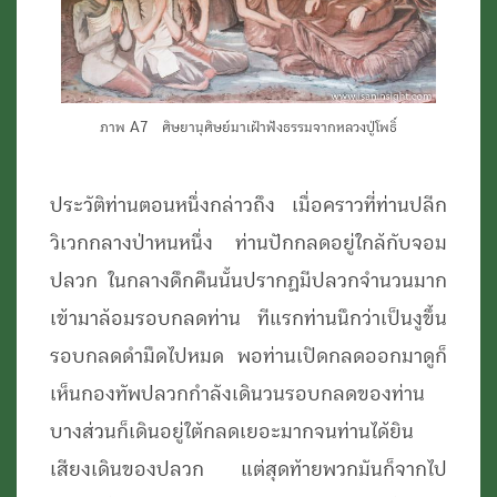
ภาพ A7 ศิษยานุศิษย์มาเฝ้าฟังธรรมจากหลวงปู่โพธิ์
ประวัติท่านตอนหนึ่งกล่าวถึง เมื่อคราวที่ท่านปลีก
วิเวกกลางป่าหนหนึ่ง ท่านปักกลดอยู่ใกล้กับจอม
ปลวก ในกลางดึกคืนนั้นปรากฏมีปลวกจำนวนมาก
เข้ามาล้อมรอบกลดท่าน ทีแรกท่านนึกว่าเป็นงูขึ้น
รอบกลดดำมืดไปหมด พอท่านเปิดกลดออกมาดูก็
เห็นกองทัพปลวกกำลังเดินวนรอบกลดของท่าน
บางส่วนก็เดินอยู่ใต้กลดเยอะมากจนท่านได้ยิน
เสียงเดินของปลวก แต่สุดท้ายพวกมันก็จากไป