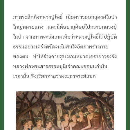
ภาพระลึกถึงหลวงปู่โพธิ์ เมื่อคราวออกธุดงค์ในป่า
ใหญ่หลายแห่ง และมีศิษยานุศิษย์ไปกราบหลวงปู่
ในป่า จากภาพจะสังเกตเห็นว่าหลวงปู่โพธิ์ได้ปฏิบัติ
ธรรมอย่างเคร่งครัดจนไม่สนใจอัตภาพร่างกาย
ของตน ทำให้ร่างกายซูบผอมหนวดเครายาวรุงรัง
หลวงพ่อพระสารธรรมมุนีเจ้าคณะขอนแก่นใน
เวลานั้น จึงเรียกท่านว่าพระอาจารย์แขก