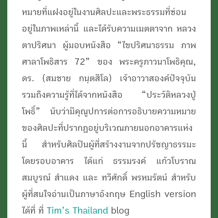
บ้าน
หมายที่แฝงอยู่ในงานศิลปะและพระธรรมที่ซ่อน
โนน
อยู่ในภาพเหล่านี้ และได้รับความเมตตาจาก หลวง
ทัน
ตาปริศนา ผู้มอบหนังสือ “ไขปริศนาธรรม ภาพ
อ.เมือง
ศาลาโพธิสาร 72” ของ พระครูภาวนาโพธิคุณ,
จ.ขอนแก่น
ดร. (สมชาย กนฺตสีโล) เจ้าอาวาสองค์ปัจจุบัน
รวมถึงความรู้ที่ได้จากหนังสือ “ประวัติหลวงปู่
โพธิ์” นับว่ามีคุณูปการต่อการอธิบายความหมาย
ของศิลปะที่ปรากฏอยู่บริเวณภายนอกอาคารแห่ง
นี้ สำหรับศิลปินผู้ที่สร้างงานจากปรัชญาธรรมะ
โดยรอบอาคาร ได้แก่ ธรรมรงค์ แก้วโบราณ
สมบูรณ์ สำแดง และ ทวีศักดิ์ พรหมรัตน์ สำหรับ
ผู้ที่สนใจอ่านเป็นภาษาอังกฤษ English version
ได้ที่ ที่
Tim’s Thailand
blog