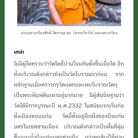
พระมหาเกรียงศักดิ์ โสภากุล ดร. (ธรรมวิจาโร) หลวงตาเกรียง
บทนำ
ไม่มีผู้ใดทราบว่าวัดโพธิ์บ้านโนนทันตั้งขึ้นเมื่อใด อีก
ทั้งบริเวณดังกล่าวยังเป็นวัดโบราณมาก่อน จาก
หลักฐานเมื่อคราวกรุวัดแตกและพบโบราณวัตถุ
เป็นพระพิมพ์ดินเผาอยู่มากมาย มีผู้สันนิษฐานว่า
วัดได้มีการบูรณะปี พ.ศ.2332 ในสมัยแรกเริ่มก่อ
ตั้งเมืองขอนแก่น วัดนี้ตั้งอยู่อีกฝั่งของบึงแก่น
นครในเขตชานเมือง บริเวณดังกล่าวเป็นพื้นที่ลุ่ม
ชื้นแฉะน้ำบึงแก่นนครท่วมถึง กว่าหกสิบปีที่ผ่าน