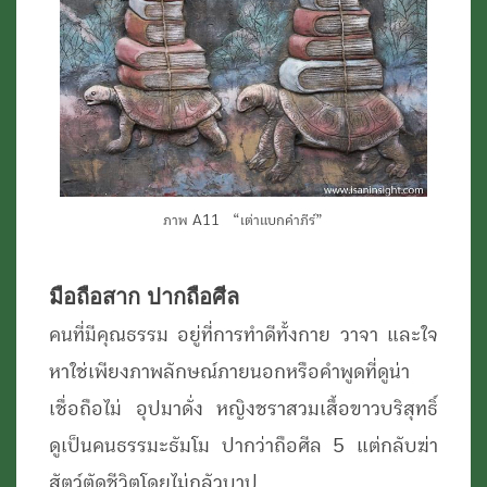
ภาพ A11 “เต่าแบกคำภีร์”
มือถือสาก ปากถือศีล
คนที่มีคุณธรรม อยู่ที่การทำดีทั้งกาย วาจา และใจ
หาใช่เพียงภาพลักษณ์ภายนอกหรือคำพูดที่ดูน่า
เชื่อถือไม่ อุปมาดั่ง หญิงชราสวมเสื้อขาวบริสุทธิ์
ดูเป็นคนธรรมะธัมโม ปากว่าถือศีล 5 แต่กลับฆ่า
สัตว์ตัดชีวิตโดยไม่กลัวบาป