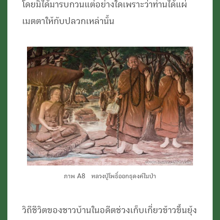
โดยมิได้มารบกวนแต่อย่างใดเพราะว่าท่านได้แผ่
เมตตาให้กับปลวกเหล่านั้น
ภาพ A8 หลวงปู่โพธิ์ออกธุดงค์ในป่า
วิถีชีวิตของชาวบ้านในอดีตช่วงเก็บเกี่ยวข้าวขึ้นยุ้ง