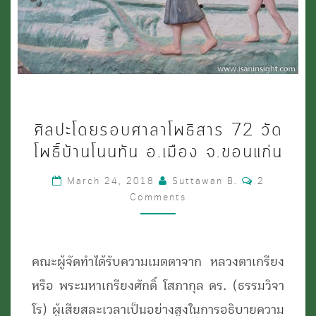
ศิลปะ
ศิลปะโดยรอบศาลาโพธิสาร 72 วัด
โดย
โพธิ์บ้านโนนทัน อ.เมือง จ.ขอนแก่น
รอบ
Comments
March 24, 2018
Suttawan B.
2
ศาลา
Comments
โพธิ
สาร
72
คณะผู้จัดทำได้รับความเมตตาจาก หลวงตาเกรียง
วัด
หรือ พระมหาเกรียงศักดิ์ โสภากุล ดร. (ธรรมวิจา
โพธิ์
โร) ผู้เสียสละเวลาเป็นอย่างสูงในการอธิบายความ