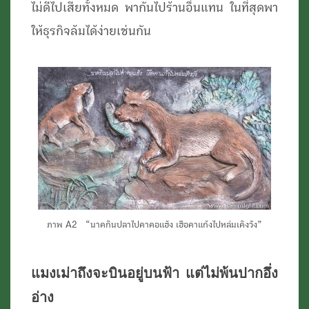
ไม่ดีไปเสียทั้งหมด พากันไปร้านอื่นแทน ในที่สุดพา
ให้ธุรกิจล้มได้ง่ายเช่นกัน
ภาพ A2 “นาคกินปลาไปคาคอแฮ้ง เฮือคาแก้งไปหล่มเคิงวัง”
แมงเม่าถึงจะบินอยู่บนฟ้า แต่ไม่พ้นปากอึ่ง
อ่าง