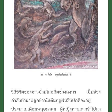
ภาพ A5 ยุคไดโนเสาร์
วิถีชีวิตของชาวบ้านในอดีตช่วงลงนา
เป็นช่วง
กำลังทำนาปลูกข้าวในต้นฤดูฝนซึ่งปกติจะอยู่
ประมาณเดือนพฤษภาคม ผู้หญิงหาบตะกร้าไปนา