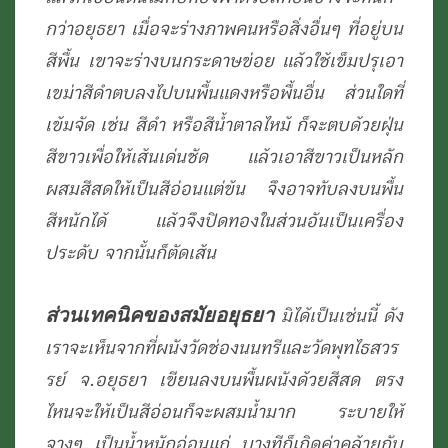
กว่าอยุธยา เมื่อจะร่างภาพคนหรือสิ่งอื่นๆ ที่อยู่บน
สีพื้น เขาจะร่างบนกระดาษข่อย แล้วใช้เข็มปรุเอา
เขม่าสีดำตบลงไปบนพื้นแดงหรือพื้นอื่น ส่วนใดที่
เข้มจัด เช่น สีดำ หรือสีน้ำตาลไหม้ ก็จะตบด้วยฝุ่น
สีขาวเพื่อให้เส้นเด่นชัด แล้วเอาสีขาวเป็นหลัก
ผสมสีสดให้เป็นสีอ่อนแต่ข้น จึงอาจทับลงบนพื้น
สีหนักได้ แล้วจึงปิดทองในส่วนอันเป็นเครื่อง
ประดับ จากนั้นก็ตัดเส้น
ส่วนเทคนิคของสมัยอยุธยา
มิได้เป็นเช่นนี้ ดัง
เราจะเห็นจากที่ผนังวัดช่องนนทรีและวัดพุทไธสวร
รย์ จ.อยุธยา เขียนลงบนพื้นผนังด้วยสีสด ตรง
ไหนจะให้เป็นสีอ่อนก็จะผสมน้ำมาก ระบายให้
จางๆ เป็นน้ำหนักอ่อนแก่ บางทีก็เกิดค่าคล้ายกับ