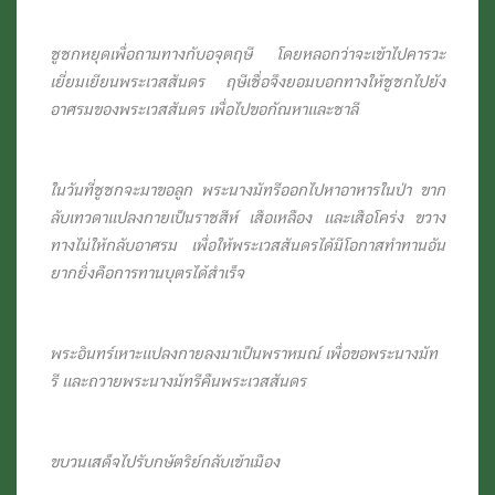
ชูชกหยุดเพื่อถามทางกับอจุตฤษี โดยหลอกว่าจะเข้าไปคารวะ
เยี่ยมเยียนพระเวสสันดร ฤษีเชื่อจึงยอมบอกทางให้ชูชกไปยัง
อาศรมของพระเวสสันดร เพื่อไปขอกัณหาและชาลี
ในวันที่ชูชกจะมาขอลูก พระนางมัทรีออกไปหาอาหารในป่า ขาก
ลับเทวดาแปลงกายเป็นราชสีห์ เสือเหลือง และเสือโคร่ง ขวาง
ทางไม่ให้กลับอาศรม เพื่อให้พระเวสสันดรได้มีโอกาสทำทานอัน
ยากยิ่งคือการทานบุตรได้สำเร็จ
พระอินทร์เหาะแปลงกายลงมาเป็นพราหมณ์ เพื่อขอพระนางมัท
รี และถวายพระนางมัทรีคืนพระเวสสันดร
ขบวนเสด็จไปรับกษัตริย์กลับเข้าเมือง