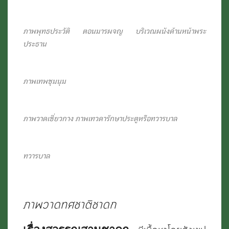
ภาพพุทธประวัติ ตอนมารผจญ บริเวณผนังด้านหน้าพระ
ประธาน
ภาพเทพชุมนุม
ภาพวาดเซี่ยวกาง ภาพเทวดารักษาประตูหรือทวารบาล
ทวารบาล
ภาพวาดทศชาติชาดก