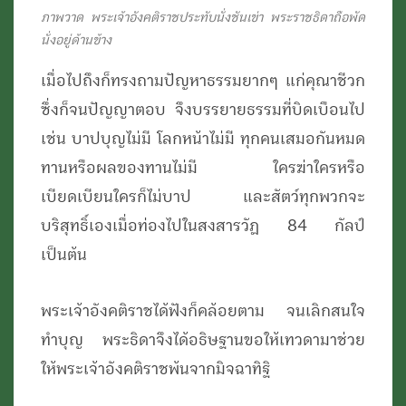
ภาพวาด พระเจ้าอังคติราชประทับนั่งชันเข่า พระราชธิดาถือพัด
นั่งอยู่ด้านข้าง
เมื่อไปถึงก็ทรงถามปัญหาธรรมยากๆ แก่คุณาชีวก
ซึ่งก็จนปัญญาตอบ จึงบรรยายธรรมที่บิดเบือนไป
เช่น บาปบุญไม่มี โลกหน้าไม่มี ทุกคนเสมอกันหมด
ทานหรือผลของทานไม่มี ใครฆ่าใครหรือ
เบียดเบียนใครก็ไม่บาป และสัตว์ทุกพวกจะ
บริสุทธิ์เองเมื่อท่องไปในสงสารวัฏ 84 กัลป์
เป็นต้น
พระเจ้าอังคติราชได้ฟังก็คล้อยตาม จนเลิกสนใจ
ทำบุญ พระธิดาจึงได้อธิษฐานขอให้เทวดามาช่วย
ให้พระเจ้าอังคติราชพ้นจากมิจฉาทิฐิ