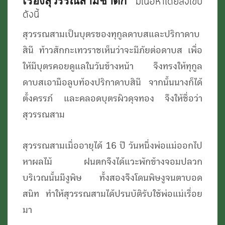
เรื่องสุวรรณสามชาดก
มีเนื้อหาโดยสังเขป
ดังนี้
สุวรรณสามเป็นบุตรของทุกูลดาบสและปริกาดาบ
สินี ท้าวสักกะเทวราชเห็นว่าจะมีภัยต่อดาบส เพื่อ
ให้มีบุตรคอยดูแลในวันข้างหน้า จึงทรงให้ทุกูล
ดาบสเอามือลูบท้องปริกาดาบสินี จากนั้นนางก็ได้
ตั้งครรภ์ และคลอดบุตรผิวดุจทอง จึงให้ชื่อว่า
สุวรรณสาม
สุวรรณสามเมื่ออายุได้ 16 ปี วันหนึ่งพ่อแม่ออกไป
หาผลไม้ ฝนตกจึงได้แวะพักข้างจอมปลวก
บริเวณนั้นมีงูพิษ ทั้งสองจึงโดนพิษงูจนตาบอด
สนิท ทำให้สุวรรณสามได้ปรนบัติรับใช้พ่อแม่เรื่อย
มา