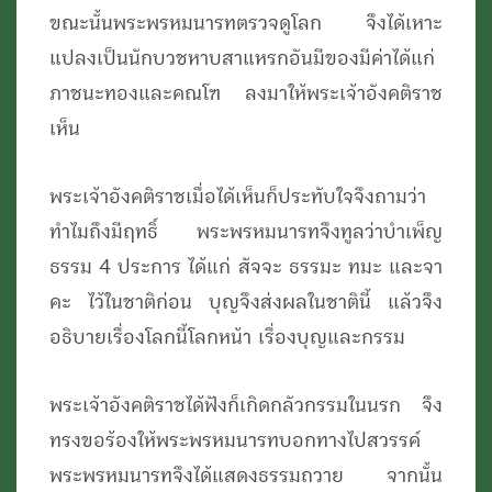
ขณะนั้นพระพรหมนารทตรวจดูโลก จึงได้เหาะ
แปลงเป็นนักบวชหาบสาแหรกอันมีของมีค่าได้แก่
ภาชนะทองและคณโฑ ลงมาให้พระเจ้าอังคติราช
เห็น
พระเจ้าอังคติราชเมื่อได้เห็นก็ประทับใจจึงถามว่า
ทำไมถึงมีฤทธิ์ พระพรหมนารทจึงทูลว่าบำเพ็ญ
ธรรม 4 ประการ ได้แก่ สัจจะ ธรรมะ ทมะ และจา
คะ ไว้ในชาติก่อน บุญจึงส่งผลในชาตินี้ แล้วจึง
อธิบายเรื่องโลกนี้โลกหน้า เรื่องบุญและกรรม
พระเจ้าอังคติราชได้ฟังก็เกิดกลัวกรรมในนรก จึง
ทรงขอร้องให้พระพรหมนารทบอกทางไปสวรรค์
พระพรหมนารทจึงได้แสดงธรรมถวาย จากนั้น