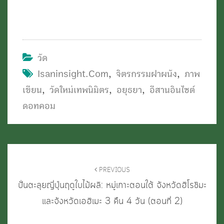
วัด
Isaninsight.com
,
จิตรกรรมฝาผนัง
,
ภาพ
เขียน
,
วัดใหม่เทพนิมิตร
,
อยุธยา
,
อีสานอินไซต์
ดอทคอม
Post
navigation
PREVIOUS
ปั่นตะลุยญี่ปุ่นฤดูใบไม้ผลิ: หมู่เกาะตอนใต้ จังหวัดฮิโรชิมะ
และจังหวัดเอฮิเมะ 3 คืน 4 วัน (ตอนที่ 2)