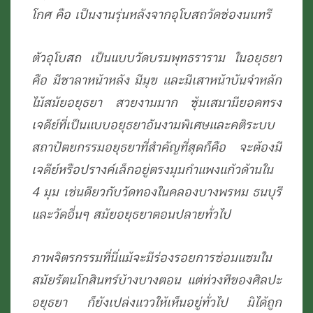
โกศ คือ เป็นงานรุ่นหลังจากอุโบสถวัดช่องนนทรี
ตัวอุโบสถ เป็นแบบวัดบรมพุทธราราม ในอยุธยา
คือ มีชาลาหน้าหลัง มีมุข และมีเสาหน้าบันจำหลัก
ไม้สมัยอยุธยา สวยงามมาก ซุ้มเสมามียอดทรง
เจดีย์ที่เป็นแบบอยุธยาอันงามพิเศษและคติระบบ
สถาปัตยกรรมอยุธยาที่สำคัญที่สุดก็คือ จะต้องมี
เจดีย์หรือปรางค์เล็กอยู่ตรงมุมกำแพงแก้วด้านใน
4 มุม เช่นดียวกับวัดทองในคลองบางพรหม ธนบุรี
และวัดอื่นๆ สมัยอยุธยาตอนปลายทั่วไป
ภาพจิตรกรรมที่นี่แม้จะมีร่องรอยการซ่อมแซมใน
สมัยรัตนโกสินทร์บ้างบางตอน แต่ท่วงทีของศิลปะ
อยุธยา ก็ยังเปล่งแววให้เห็นอยู่ทั่วไป มิได้ถูก