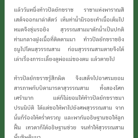
แล้ววันหนึ่งท้าวปิลยักขราช ราชาแห่งพาราณสี
เสด็จออกมาล่าสัตว์ เห็นท่าน้ำมีรอยเท้าเนื้อเต็มไป
หมดจึงซุ่มรอยิง สุวรรณสามมาตักน้ำเป็นปกติ
ท่ามกลางฝูงเนื้อที่ติดตามมา ท้าวปิลยักขราชยิง
ธนูไปโดนสุวรรณสาม ก่อนสุวรรณสามตายจึงได้
เล่าเรื่องภาระเลี้ยงดูพ่อแม่ของตน แล้วตายไป
ท้าวปิลยักขราชรู้สึกผิด จึงเสด็จไปอาศรมยอม
สารภาพกับบิดามารดาสุวรรณสาม ทั้งสองโศก
เศร้ามาก แต่ก็ไม่ยอมให้ท้าวปิลยักขราชมา
ปรนนิบัติ ได้แต่ขอให้พาไปยังศพสุวรรณสาม จาก
นั้นก็ร้องไห้คร่ำครวญ และพากันอธิษฐานขอให้ลูก
ฟื้น เทวดาก็ได้อธิษฐานช่วย จนทำให้สุวรรณสาม
พื้นชีพคืนมา