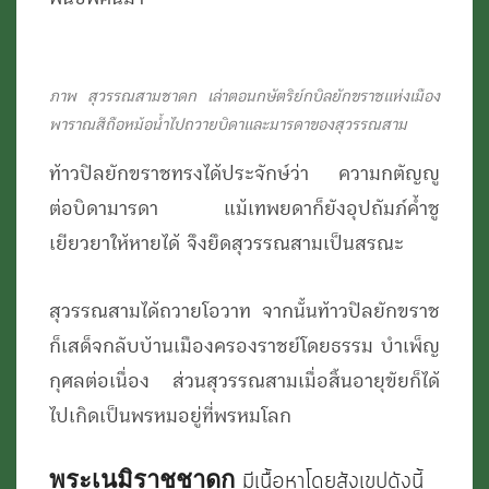
ภาพ สุวรรณสามชาดก เล่าตอนกษัตริย์กบิลยักขราชแห่งเมือง
พาราณสีถือหม้อน้ำไปถวายบิดาและมารดาของสุวรรณสาม
ท้าวปิลยักขราชทรงได้ประจักษ์ว่า ความกตัญญู
ต่อบิดามารดา แม้เทพยดาก็ยังอุปถัมภ์ค้ำชู
เยียวยาให้หายได้ จึงยึดสุวรรณสามเป็นสรณะ
สุวรรณสามได้ถวายโอวาท จากนั้นท้าวปิลยักขราช
ก็เสด็จกลับบ้านเมืองครองราชย์โดยธรรม บำเพ็ญ
กุศลต่อเนื่อง ส่วนสุวรรณสามเมื่อสิ้นอายุขัยก็ได้
ไปเกิดเป็นพรหมอยู่ที่พรหมโลก
พระเนมิราชชาดก
มีเนื้อหาโดยสังเขปดังนี้