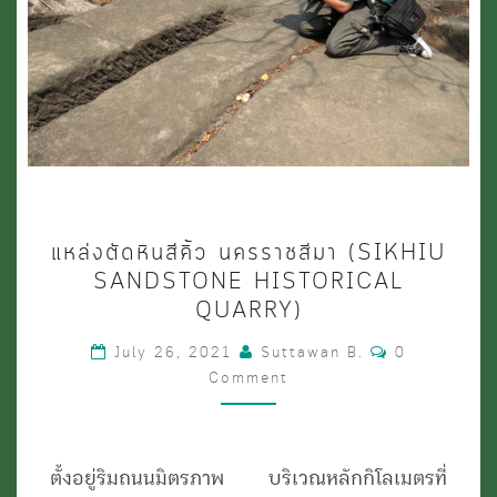
แหล่ง
แหล่งตัดหินสีคิ้ว นครราชสีมา (SIKHIU
ตัด
SANDSTONE HISTORICAL
หิน
QUARRY)
สีคิ้ว
Comments
July 26, 2021
Suttawan B.
0
นครราชสีมา
Comment
(SIKHIU
SANDSTONE
ตั้งอยู่ริมถนนมิตรภาพ บริเวณหลักกิโลเมตรที่
HISTORICAL