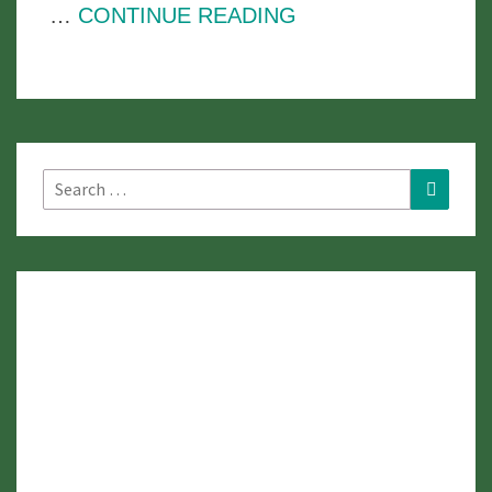
แวง
…
CONTINUE READING
พระ
อาราม
หลวง
ณ
จิตรกรรม
Search
Search
for:
ฝา
ผนัง
ชั้น
4
พระ
มหาธาตุ
แก่น
นคร: