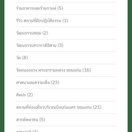
ร้านอาหารและร้านกาแฟ
(5)
รีวิว สถานที่ฝึกปฏิบัติธรรม
(1)
วัฒนธรรมขอม
(2)
วัฒนธรรมทวารวดีอีสาน
(3)
วัด
(8)
วัดหนองแวง พระอารามหลวง ขอนแก่น
(16)
ศาสนาและความเชื่อ
(23)
ศิลปะ
(2)
สถานที่ท่องเที่ยวบริเวณบึงแก่นนคร ขอนแก่น
(21)
สารพัดพาชม
(5)
สาระน่ารู้
(1)