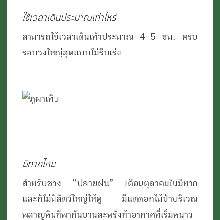
ใช้เวลาเดินประมาณเท่าไหร่
สามารถใช้เวลาเดินเท้าประมาณ 4-5 ชม. ครบ
รอบวงใหญ่สุดแบบไม่รีบเร่ง
มีทากไหม
สำหรับช่วง “ปลายฝน” เดือนตุลาคมไม่มีทาก
และก็ไม่มีสัตว์ใหญ่ให้ดู มีแต่ดอกไม้ป่าบริเวณ
พลาญหินที่พากันบานสะพรั่งท้าอากาศที่เริ่มหนาว