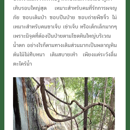
อุทยาน
เทิบรอบใหญ่สุด เหมาะสำหรับคนที่รักการผจญ
แห่ง
ภัย ชอบเดินป่า ชอบปีนป่าย ชอบถ่ายพืชจิ๋ว ไม่
ชาติ
เหมาะสำหรับคนขาเจ็บ เข่าเจ็บ หรือเด็กเล็กมากๆ
ภูผา
เพราะมีจุดที่ต้องปีนป่ายตามโขดหินใหญ่บริเวณ
เทิบ
น้ำตก อย่างไรก็ตามทางเดินส่วนมากเป็นพลาญหิน
จังหวัด
ต้นไม้ไม่ทึบหนา เดินสบายเท้า เพียงแค่ระวังลื่น
มุกดาหาร
ตะไคร้น้ำ