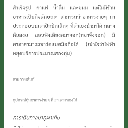
สำเร็จรูป กาแฟ น้ำดื่ม และขนม แต่ไม่มีร้าน
อาหารเป็นกิจลักษณะ สามารถนำอาหารง่ายๆ มา
ประกอบบนเตาปิกนิกเล็กๆ ที่ตัวเองนำมาได้ กลาง
คืนสงบ นอนฟังเสียงหมาจอก(หมาจิ้งจอก) มี
ศาลาสามารถชาร์ตแบตมือถือได้ (เข้าใจว่าไฟฟ้า
หยุดบริการประมาณสองทุ่ม)
ลานกางเต็นท์
อุปกรณ์อุ่นอาหารง่ายๆ ที่เราเอามาเองได้
การเดินทางมาภูผาเทิบ