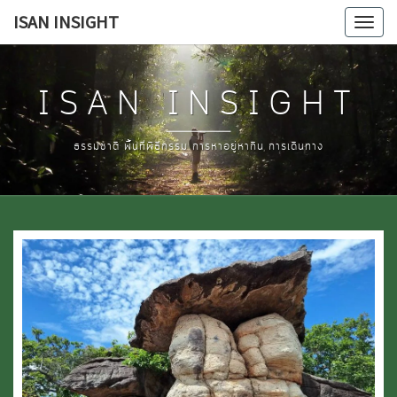
Skip
ISAN INSIGHT
Tog
to
navi
content
ISAN INSIGHT
ธรรมชาติ พื้นที่พิธีกรรม การหาอยู่หากิน การเดินทาง