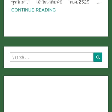
ปู่
ทุรกันดาร เข้าใจว่าพิมพ์ปี พ.ศ.2529 …
วิถี
CONTINUE READING
พระ
ป่า
และ
การ
ภาวนา
Search
Search
for: