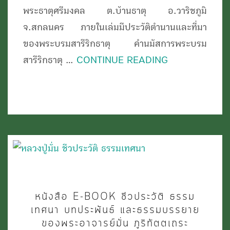
องค์
พระธาตุศรีมงคล ต.บ้านธาตุ อ.วาริชภูมิ
พระ
จ.สกลนคร ภายในเล่มมีประวัติตำนานและที่มา
ธาตุ
ของพระบรมสารีริกธาตุ คำนมัสการพระบรม
และ
สารีริกธาตุ …
CONTINUE READING
พระราชทาน
พิธี
อัญเชิญ
พระบรม
สารีริกธาตุ
ขึ้น
บรรจุ
ปี
หนังสือ
หนังสือ E-BOOK ชีวประวัติ ธรรม
พ.ศ.2526
E-
เทศนา บทประพันธ์ และธรรมบรรยาย
BOOK
ของพระอาจารย์มั่น ภูริทัตตเถระ