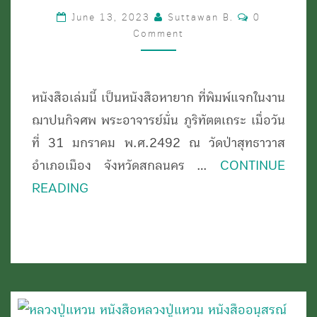
ชีวประวัติ
Comments
June 13, 2023
Suttawan B.
0
ธรรม
Comment
เทศนา
บท
หนังสือเล่มนี้ เป็นหนังสือหายาก ที่พิมพ์แจกในงาน
ประพันธ์
ฌาปนกิจศพ พระอาจารย์มั่น ภูริทัตตเถระ เมื่อวัน
และ
ที่ 31 มกราคม พ.ศ.2492 ณ วัดป่าสุทธาวาส
ธรรม
อำเภอเมือง จังหวัดสกลนคร …
CONTINUE
บรรยาย
READING
ของ
พระ
อาจารย์
มั่น
ภู
ริ