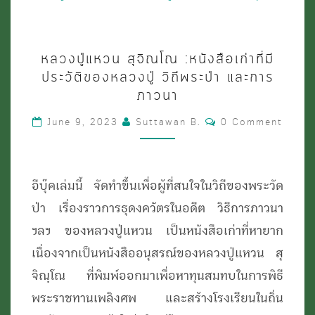
ทัต
ต
หลวง
เถระ
หลวงปู่แหวน สุจิณโณ :หนังสือเก่าที่มี
ปู่
ประวัติของหลวงปู่ วิถีพระป่า และการ
แหวน
ภาวนา
สุ
Comments
June 9, 2023
Suttawan B.
0 Comment
จิณโณ
:หนังสือ
เก่า
อีบุ๊คเล่มนี้ จัดทำขึ้นเพื่อผู้ที่สนใจในวิถีของพระวัด
ที่
ป่า เรื่องราวการธุดงควัตรในอดีต วิธีการภาวนา
มี
ฯลฯ ของหลวงปู่แหวน เป็นหนังสือเก่าที่หายาก
ประวัติ
เนื่องจากเป็นหนังสืออนุสรณ์ของหลวงปู่แหวน สุ
ของ
จิณฺโณ ที่พิมพ์ออกมาเพื่อหาทุนสมทบในการพิธี
หลวง
พระราชทานเพลิงศพ และสร้างโรงเรียนในถิ่น