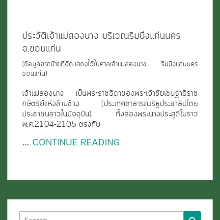
บริเวณ
ริม
ประวัติเจ้าแม่สองนาง บริเวณริมบึงแก่นนคร
บึง
จ.ขอนแก่น
แก่น
(ข้อมูลจากป้ายที่จัดแสดงไว้ในศาลเจ้าแม่สองนาง ริมบึงแก่นนคร
นคร
ขอนแก่น)
จ.ขอนแก่น
เจ้าแม่สองนาง เป็นพระราชธิดาของพระเจ้าชัยเชษฐาธิราช
กษัตริย์แห่งล้านช้าง (ประเทศสาธารณรัฐประชาธิปไตย
ประชาชนลาวในปัจจุบัน) ทั้งสองพระนางประสูติในราว
พ.ศ.2104-2105 ตรงกับ
…
CONTINUE READING
Search
Search