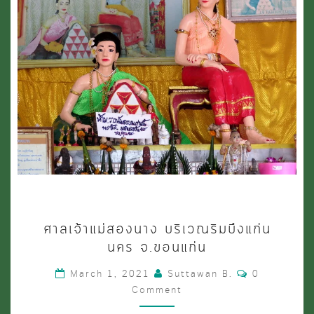
พื้นที่
ศักดิ์สิทธิ์
ศูนย์
รวม
จิตใจ
ศาล
ศาลเจ้าแม่สองนาง บริเวณริมบึงแก่น
เจ้า
นคร จ.ขอนแก่น
แม่
Comments
March 1, 2021
Suttawan B.
0
สอง
Comment
นาง