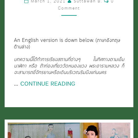
March 1, 2021
Suttawan B.
0
Comment
ศักดิ์สิทธิ์
รอบ
บึง
แก่น
An English version is down below. (ภาษาอังกฤษ
ด้านล่าง)
นคร
จ.ขอนแก่น:
บทความนี้ได้ทำการเรียงสถานที่ต่างๆ ในทิศทางตามเข็ม
นาฬิกา หรือ ถ้าท่องเที่ยววัดหนองแวง พระอารามหลวง ก็
ประวัติศาสตร์
จะสามารถขี่จักรยานหรือเดินบริเวณริมบึงแก่นนคร
การ
…
CONTINUE READING
หา
อยู่
หากิน
ปรัชญา
ชีวิต
และ