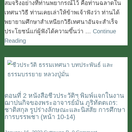
สมจริงอย่างที่ท่านพยากรณ์ไว้ คือท่านฉลาดใน
มั่น
เทศนาวิธี ท่านเคยเล่าให้ข้าพเจ้าฟังว่า ท่านได้
ภู
พยายามศึกษาสำเหนียกวิธีเทศนาอันจะสำเร็จ
ริ
ประโยชน์แก่ผู้ฟังได้ความขึ้นว่า …
Continue
ทัต
Reading
ตเถร:
สำเร็จ
ปฏิ
สัม
ภิท
า
ตอนที่ 2 หนังสือชีวประวัติฯ พิมพ์แจกในงาน
ตอน
นุ
ฌาปนกิจของพระอาจารย์มั่น ภูริทัตตเถร:
ที่
สาสน์
ชาติสกุล รูปร่างลักษณะและนิสสัย การศึกษา
2
การบรรพชา (หน้า 10-14)
ไตร
หนังสือ
วิธ