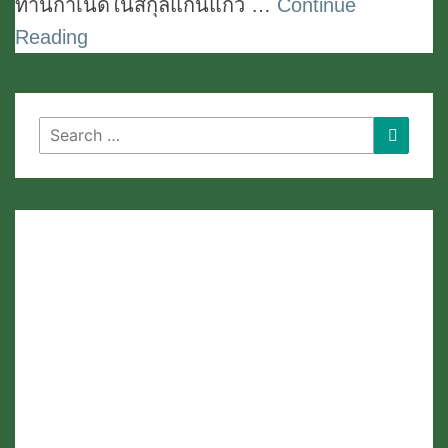
ท่านกำเนิดในสกุลแก่นแก้ว …
Continue
ทัต
Reading
ตเถร:
ชาติ
สกุล
Search
Search
รูป
for:
ร่าง
ลักษณะ
และ
นิ
สสัย
การ
ศึกษา
การ
บรรพชา