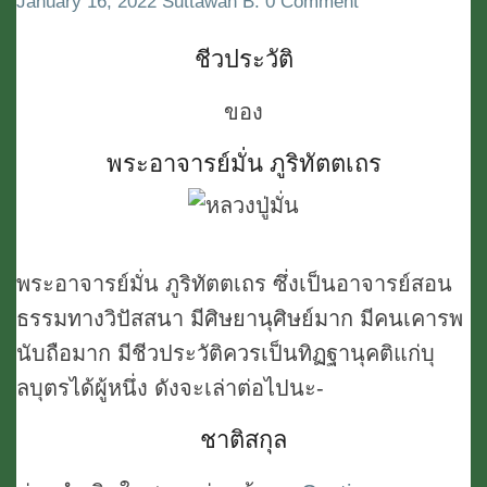
Comments
January 16, 2022
Suttawan B.
0 Comment
ชีว
ญาณ
ประ
คติพจน์
ชีวประวัติ
วัติฯ
บำเพ็ญ
ของ
พิมพ์
ประโยชน์
แจก
ปัจฉิม
พระอาจารย์มั่น ภูริทัตตเถร
ใน
สมัย
งาน
(หน้า
ฌาปนกิจ
26-
พระอาจารย์มั่น ภูริทัตตเถร ซึ่งเป็นอาจารย์สอน
ของ
40)
ธรรมทางวิปัสสนา มีศิษยานุศิษย์มาก มีคนเคารพ
พระ
นับถือมาก มีชีวประวัติควรเป็นทิฏฐานุคติแก่บุ
อาจารย์
ลบุตรได้ผู้หนึ่ง ดังจะเล่าต่อไปนะ-
มั่น
ภู
ชาติสกุล
ริ