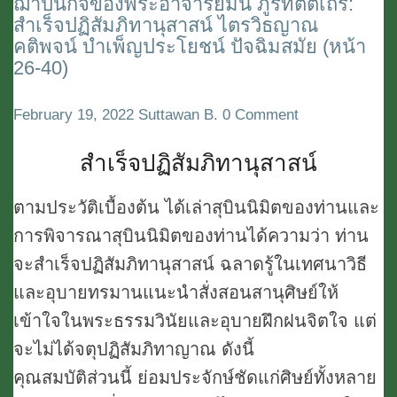
ฌาปนกิจของพระอาจารย์มั่น ภูริทัตตเถร:
ที่
สำเร็จปฏิสัมภิทานุสาสน์ ไตรวิธญาณ
4
คติพจน์ บำเพ็ญประโยชน์ ปัจฉิมสมัย (หน้า
26-40)
หนังสือ
ชีว
Comments
February 19, 2022
Suttawan B.
0 Comment
ประ
วัติฯ
สำเร็จปฏิสัมภิทานุสาสน์
พิมพ์
ตามประวัติเบื้องต้น ได้เล่าสุบินนิมิตของท่านและ
แจก
การพิจารณาสุบินนิมิตของท่านได้ความว่า ท่าน
ใน
จะสำเร็จปฏิสัมภิทานุสาสน์ ฉลาดรู้ในเทศนาวิธี
งาน
และอุบายทรมานแนะนำสั่งสอนสานุศิษย์ให้
ฌาปนกิจ
เข้าใจในพระธรรมวินัยและอุบายฝึกฝนจิตใจ แต่
ของ
จะไม่ได้จตุปฏิสัมภิทาญาณ ดังนี้
พระ
คุณสมบัติส่วนนี้ ย่อมประจักษ์ชัดแก่ศิษย์ทั้งหลาย
อาจารย์